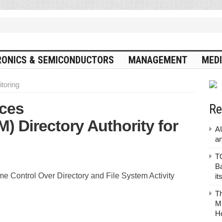
RONICS & SEMICONDUCTORS
MANAGEMENT
MEDI
toring
ces
Re
 Directory Authority for
A
a
TO
Ba
e Control Over Directory and File System Activity
it
T
Mu
H