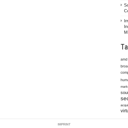
S
C
In
In
M
Ta
amd
bro
comp
huma
mark
sou
sec
acqui
virt
IMPRINT