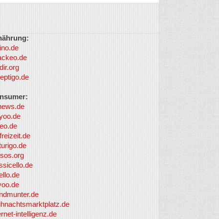
nährung:
ino.de
ackeo.de
dir.org
eptigo.de
nsumer:
news.de
yoo.de
eo.de
freizeit.de
turigo.de
sos.org
ssicello.de
ello.de
yoo.de
undmunter.de
ihnachtsmarktplatz.de
ernet-intelligenz.de