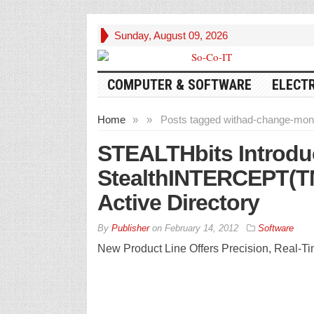
Sunday, August 09, 2026
COMPUTER & SOFTWARE
ELECT
Home
»
»
Posts tagged with
ad-change-moni
STEALTHbits Introdu
StealthINTERCEPT(TM)
Active Directory
By
Publisher
on
February 14, 2012
Software
New Product Line Offers Precision, Real-Tim