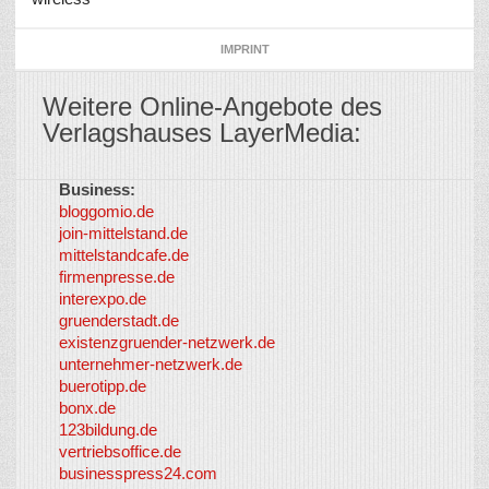
IMPRINT
Weitere Online-Angebote des
Verlagshauses LayerMedia:
Business:
©
bloggomio.de
2026
join-mittelstand.de
↑
So-
mittelstandcafe.de
Co-I
firmenpresse.de
Log in
-
interexpo.de
Content
gruenderstadt.de
provided by
existenzgruender-netzwerk.de
LayerMedia,
unternehmer-netzwerk.de
Inc. and
buerotipp.de
partners
-
bonx.de
LayerMedia
123bildung.de
vertriebsoffice.de
businesspress24.com