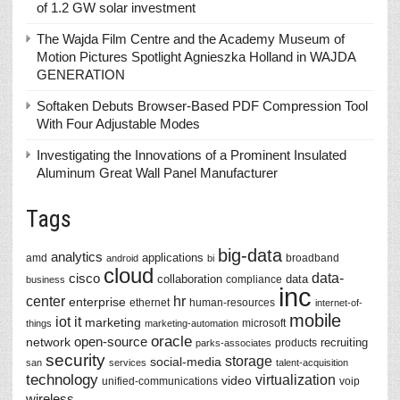
of 1.2 GW solar investment
The Wajda Film Centre and the Academy Museum of
Motion Pictures Spotlight Agnieszka Holland in WAJDA
GENERATION
Softaken Debuts Browser-Based PDF Compression Tool
With Four Adjustable Modes
Investigating the Innovations of a Prominent Insulated
Aluminum Great Wall Panel Manufacturer
Tags
big-data
analytics
applications
amd
broadband
android
bi
cloud
data-
cisco
collaboration
data
compliance
business
inc
center
hr
enterprise
ethernet
human-resources
internet-of-
mobile
iot
it
marketing
microsoft
things
marketing-automation
oracle
network
open-source
recruiting
products
parks-associates
security
storage
social-media
san
services
talent-acquisition
technology
virtualization
video
unified-communications
voip
wireless